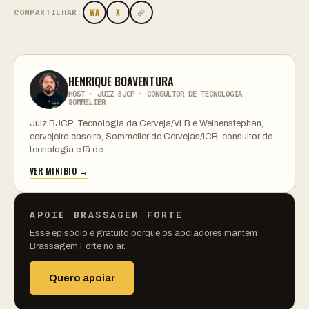
WA
X
COMPARTILHAR:
HENRIQUE BOAVENTURA
HOST · JUIZ BJCP · CONSULTOR DE TECNOLOGIA ·
SOMMELIER
Juiz BJCP, Tecnologia da Cerveja/VLB e Weihenstephan,
cervejeiro caseiro, Sommelier de Cervejas/ICB, consultor de
tecnologia e fã de…
VER MINIBIO →
APOIE BRASSAGEM FORTE
Esse episódio é gratuito porque os apoiadores mantêm
Brassagem Forte no ar.
Quero apoiar