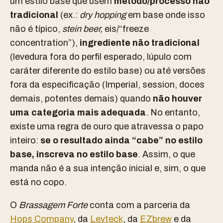
um estilo base que usem
método/processo não
tradicional
(ex.:
dry hopping
em base onde isso
não é típico,
stein beer,
eis/“freeze
concentration”),
ingrediente não tradicional
(levedura fora do perfil esperado, lúpulo com
caráter diferente do estilo base) ou até versões
fora da especificação (Imperial, session, doces
demais, potentes demais) quando
não houver
uma categoria mais adequada
. No entanto,
existe uma regra de ouro que atravessa o papo
inteiro:
se o resultado ainda “cabe” no estilo
base, inscreva no estilo base
. Assim, o que
manda não é a sua intenção inicial e, sim, o que
está no copo.
O
Brassagem Forte
conta com a parceria da
Hops Company
, da
Levteck
, da
EZbrew
e da