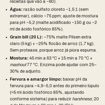
receitas que vão a ~60).
Água:
razão sulfato:cloreto ~1,5:1 (sem
extremar), cálcio ~75 ppm; ajuste de mostura
para pH ~5,2 (malte acidificado ~150 g ou ~2
ml de ácido fosfórico 85%).
Grain bill (20 L):
~75% malte Pilsen extra
claro (5 kg) + ~25% flocão de arroz (1,7 kg).
Sem protease, porque arroz já piora espuma.
Mostura:
45 min a 63 °C + 15 min a 70 °C +
mashout
77 °C. Enzima pode ajudar com 25–
30% de adjunto.
Fervura e amargor limpo:
baixar pH da
fervura para ~4,9–5,0 antes do primeiro lúpulo
(≈5 ml ácido fosfórico 85%, ajustando
conforme sistema) para reduzir
harshness
; 20