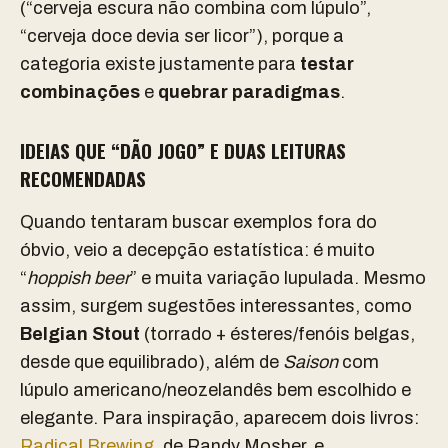
(“cerveja escura não combina com lúpulo”,
“cerveja doce devia ser licor”), porque a
categoria existe justamente para
testar
combinações
e
quebrar paradigmas
.
IDEIAS QUE “DÃO JOGO” E DUAS LEITURAS
RECOMENDADAS
Quando tentaram buscar exemplos fora do
óbvio, veio a decepção estatística: é muito
“
hoppish beer
” e muita variação lupulada. Mesmo
assim, surgem sugestões interessantes, como
Belgian Stout
(torrado + ésteres/fenóis belgas,
desde que equilibrado), além de
Saison
com
lúpulo americano/neozelandês bem escolhido e
elegante. Para inspiração, aparecem dois livros:
Radical Brewing
, de Randy Mosher, e