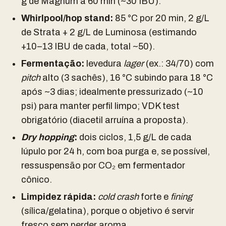
g de Magnum a 60 min (~30 IBU).
Whirlpool/hop stand:
85 °C por 20 min, 2 g/L
de Strata + 2 g/L de Luminosa (estimando
+10–13 IBU de cada, total ~50).
Fermentação:
levedura
lager
(ex.: 34/70) com
pitch
alto (3 sachês), 16 °C subindo para 18 °C
após ~3 dias; idealmente pressurizado (~10
psi) para manter perfil limpo; VDK test
obrigatório (diacetil arruína a proposta).
Dry hopping
:
dois ciclos, 1,5 g/L de cada
lúpulo por 24 h, com boa purga e, se possível,
ressuspensão por CO₂ em fermentador
cônico.
Limpidez rápida:
cold crash
forte e
fining
(sílica/gelatina), porque o objetivo é servir
fresco sem perder aroma.