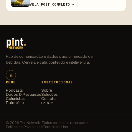
VEJA POST COMPLETO →
Hub de comunicação e dados para o mercado de
bebidas. Cerveja e café, conteúdo e inteligência.
in
REDE
INSTITUCIONAL
Podcasts
Sobre
Dados & Pesquisas
Soluções
Colunistas
Contato
Patrocínio
Loja ↗
© 2026 Pint Network. Todos os direitos reservados.
Política de Privacidade
Termos de Uso