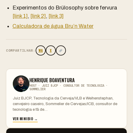
Experimentos do Brülosophy sobre fervura
[link 1]
,
[link 2]
,
[link 3]
Calculadora de água Bru’n Water
WA
X
COMPARTILHAR:
HENRIQUE BOAVENTURA
HOST · JUIZ BJCP · CONSULTOR DE TECNOLOGIA ·
SOMMELIER
Juiz BJCP, Tecnologia da Cerveja/VLB e Weihenstephan,
cervejeiro caseiro, Sommelier de Cervejas/ICB, consultor de
tecnologia e fã de…
VER MINIBIO →