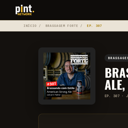
INÍCIO
/
BRASSAGEM FORTE
/
EP. 307
BRASSAGE
BRA
ALE
EP. 307 · 