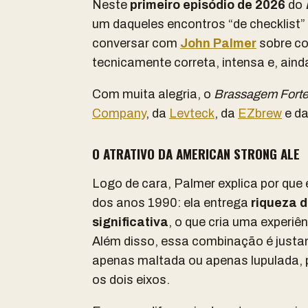
Neste
primeiro episódio de 2026
do
um daqueles encontros “de checklist”
conversar com
John Palmer
sobre c
tecnicamente correta, intensa e, ainda
Com muita alegria, o
Brassagem Fort
Company
, da
Levteck
, da
EZbrew
e d
O ATRATIVO DA AMERICAN STRONG ALE
Logo de cara, Palmer explica por que e
dos anos 1990: ela entrega
riqueza 
significativa
, o que cria uma experiê
Além disso, essa combinação é justam
apenas maltada ou apenas lupulada, 
os dois eixos.