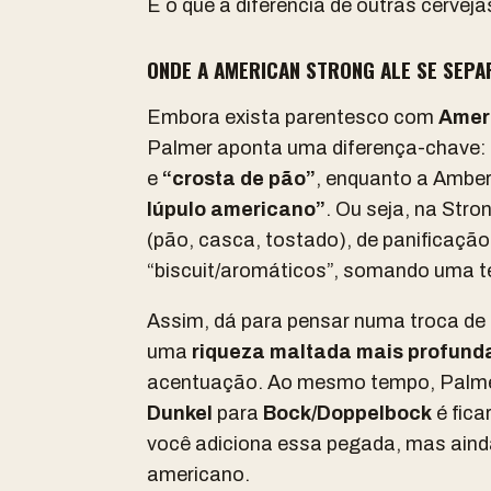
E o que a diferencia de outras cerve
ONDE A AMERICAN STRONG ALE SE SEPA
Embora exista parentesco com
Amer
Palmer aponta uma diferença-chave: 
e
“crosta de pão”
, enquanto a Amber
lúpulo americano”
. Ou seja, na Str
(pão, casca, tostado), de panificaçã
“biscuit/aromáticos”, somando uma te
Assim, dá para pensar numa troca de 
uma
riqueza maltada mais profund
acentuação. Ao mesmo tempo, Palmer
Dunkel
para
Bock/Doppelbock
é fica
você adiciona essa pegada, mas aind
americano.