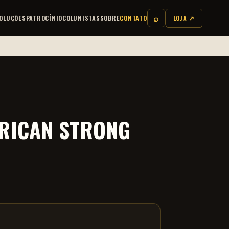
⌕
OLUÇÕES
PATROCÍNIO
COLUNISTAS
SOBRE
CONTATO
LOJA ↗
ERICAN STRONG