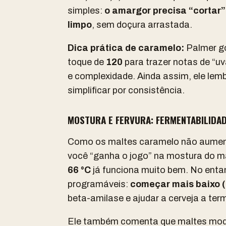
simples:
o amargor precisa “cortar”
limpo
, sem doçura arrastada.
Dica prática de caramelo:
Palmer g
toque de
120
para trazer notas de “u
e complexidade. Ainda assim, ele le
simplificar por consistência.
MOSTURA E FERVURA: FERMENTABILIDAD
Como os maltes caramelo não aument
você “ganha o jogo” na mostura do ma
66 °C
já funciona muito bem. No entan
programáveis:
começar mais baixo (5
beta-amilase e ajudar a cerveja a ter
Ele também comenta que maltes mod