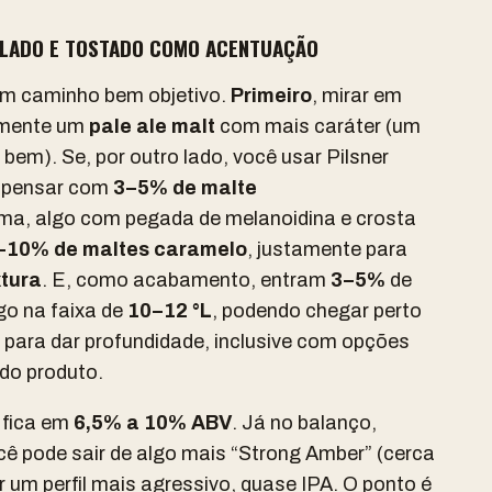
OLADO E TOSTADO COMO ACENTUAÇÃO
um caminho bem objetivo.
Primeiro
, mirar em
almente um
pale ale malt
com mais caráter (um
bem). Se, por outro lado, você usar Pilsner
ompensar com
3–5% de malte
oma, algo com pegada de melanoidina e crosta
–10% de maltes caramelo
, justamente para
tura
. E, como acabamento, entram
3–5%
de
go na faixa de
10–12 °L
, podendo chegar perto
para dar profundidade, inclusive com opções
do produto.
 fica em
6,5% a 10% ABV
. Já no balanço,
ocê pode sair de algo mais “Strong Amber” (cerca
 um perfil mais agressivo, quase IPA. O ponto é