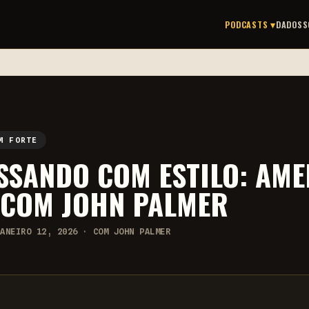
PODCASTS ▾
DADOS
S
M FORTE
SSANDO COM ESTILO: AM
, COM JOHN PALMER
JANEIRO 12, 2026 · COM JOHN PALMER