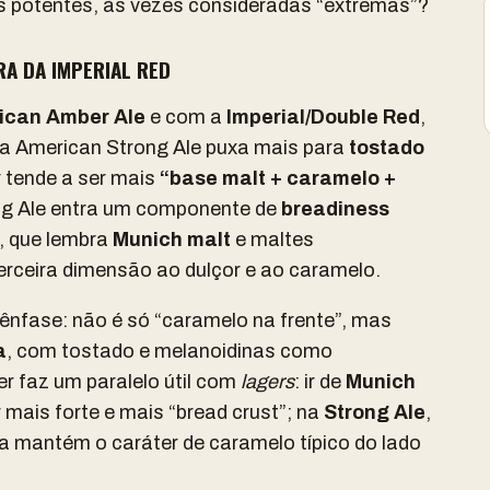
jas potentes, às vezes consideradas “extremas”?
RA DA IMPERIAL RED
ican Amber Ale
e com a
Imperial/Double Red
,
a American Strong Ale puxa mais para
tostado
 tende a ser mais
“base malt + caramelo +
ong Ale entra um componente de
breadiness
o, que lembra
Munich malt
e maltes
rceira dimensão ao dulçor e ao caramelo.
ênfase: não é só “caramelo na frente”, mas
a
, com tostado e melanoidinas como
 faz um paralelo útil com
lagers
: ir de
Munich
r mais forte e mais “bread crust”; na
Strong Ale
,
a mantém o caráter de caramelo típico do lado