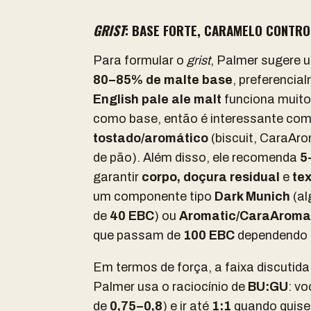
GRIST
: BASE FORTE, CARAMELO CONTR
Para formular o
grist
, Palmer sugere 
80–85% de malte base
, preferenci
English pale ale malt
funciona muito 
como base, então é interessante c
tostado/aromático
(biscuit, CaraAr
de pão). Além disso, ele recomenda
5
garantir
corpo, doçura residual
e
tex
um componente tipo
Dark Munich
(al
de
40 EBC
) ou
Aromatic/CaraAroma
que passam de
100 EBC
dependendo 
Em termos de força, a faixa discutida
Palmer usa o raciocínio de
BU:GU
: v
de
0,75–0,8
) e ir até
1:1
quando quiser