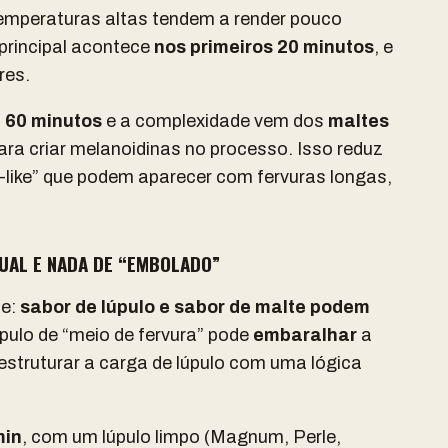
emperaturas altas tendem a render pouco
 principal acontece
nos
primeiros 20 minutos
, e
res.
:
60 minutos
e a complexidade vem dos
maltes
para criar melanoidinas no processo. Isso reduz
nk-like” que podem aparecer com fervuras longas,
UAL E NADA DE “EMBOLADO”
te:
sabor de lúpulo e sabor de malte podem
úpulo de “meio de fervura” pode
embaralhar
a
estruturar a carga de lúpulo com uma lógica
min
, com um lúpulo limpo (Magnum, Perle,