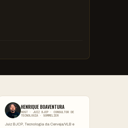
HENRIQUE BOAVENTURA
HOST · JUIZ BJCP · CONSULTOR DE
TECNOLOGIA · SOMMELIER
Juiz BJCP, Tecnologia da Cerveja/VLB e