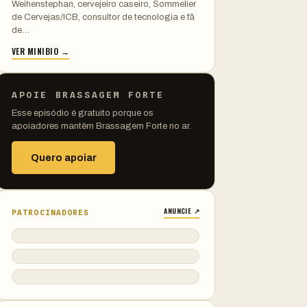
Weihenstephan, cervejeiro caseiro, Sommelier
de Cervejas/ICB, consultor de tecnologia e fã
de…
VER MINIBIO →
APOIE BRASSAGEM FORTE
Esse episódio é gratuito porque os
apoiadores mantêm Brassagem Forte no ar.
Quero apoiar
ANUNCIE ↗
PATROCINADORES