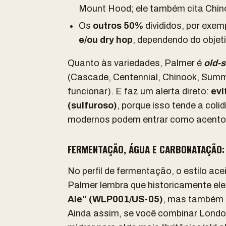
Mount Hood; ele também cita Chi
Os
outros 50%
divididos, por exe
e/ou dry hop
, dependendo do objeti
Quanto às variedades, Palmer é
old-
(Cascade, Centennial, Chinook, Summ
funcionar). E faz um alerta direto:
evi
(sulfuroso)
, porque isso tende a coli
modernos podem entrar como acento,
FERMENTAÇÃO, ÁGUA E CARBONATAÇÃO: 
No perfil de fermentação, o estilo ace
Palmer lembra que historicamente ele
Ale” (WLP001/US-05)
, mas também 
Ainda assim, se você combinar London