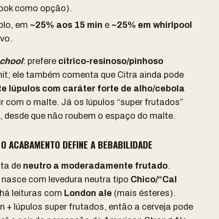
nook como opção).
mplo, em
~25% aos 15 min
e
~25% em whirlpool
vo.
school
: prefere
cítrico-resinoso/pinhoso
it; ele também comenta que Citra ainda pode
te lúpulos com caráter forte de alho/cebola
dir com o malte. Já os lúpulos “super frutados”
 desde que não roubem o espaço do malte.
O ACABAMENTO DEFINE A BEBABILIDADE
ita de
neutro a moderadamente frutado
.
 nasce com levedura neutra tipo
Chico/“Cal
há leituras com
London ale
(mais ésteres).
 + lúpulos super frutados, então a cerveja pode