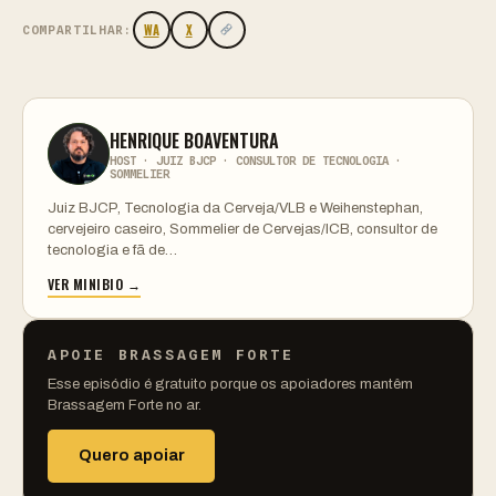
WA
X
COMPARTILHAR:
HENRIQUE BOAVENTURA
HOST · JUIZ BJCP · CONSULTOR DE TECNOLOGIA ·
SOMMELIER
Juiz BJCP, Tecnologia da Cerveja/VLB e Weihenstephan,
cervejeiro caseiro, Sommelier de Cervejas/ICB, consultor de
tecnologia e fã de…
VER MINIBIO →
APOIE BRASSAGEM FORTE
Esse episódio é gratuito porque os apoiadores mantêm
Brassagem Forte no ar.
Quero apoiar