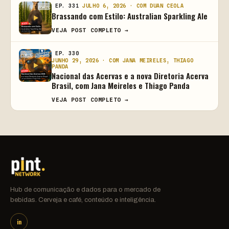
EP. 331
JULHO 6, 2026 · COM DUAN CEOLA
Brassando com Estilo: Australian Sparkling Ale
VEJA POST COMPLETO →
EP. 330
JUNHO 29, 2026 · COM JANA MEIRELES, THIAGO
PANDA
Nacional das Acervas e a nova Diretoria Acerva
Brasil, com Jana Meireles e Thiago Panda
VEJA POST COMPLETO →
Hub de comunicação e dados para o mercado de
bebidas. Cerveja e café, conteúdo e inteligência.
in