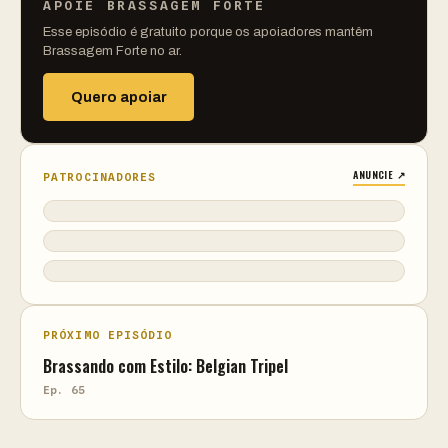
APOIE BRASSAGEM FORTE
Esse episódio é gratuito porque os apoiadores mantêm
Brassagem Forte no ar.
Quero apoiar
ANUNCIE ↗
PATROCINADORES
PRÓXIMO EPISÓDIO
Brassando com Estilo: Belgian Tripel
Ep. 65