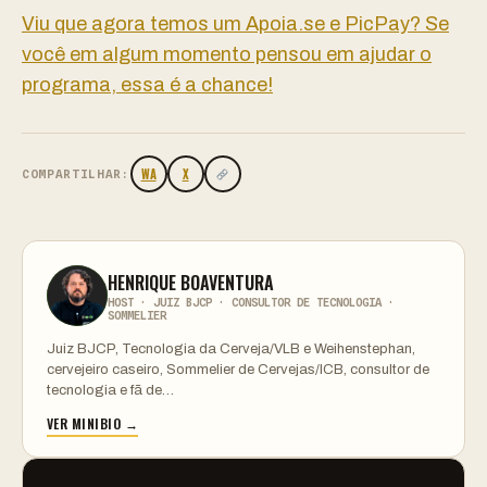
Viu que agora temos um Apoia.se e PicPay? Se
você em algum momento pensou em ajudar o
programa, essa é a chance!
WA
X
COMPARTILHAR:
HENRIQUE BOAVENTURA
HOST · JUIZ BJCP · CONSULTOR DE TECNOLOGIA ·
SOMMELIER
Juiz BJCP, Tecnologia da Cerveja/VLB e Weihenstephan,
cervejeiro caseiro, Sommelier de Cervejas/ICB, consultor de
tecnologia e fã de…
VER MINIBIO →