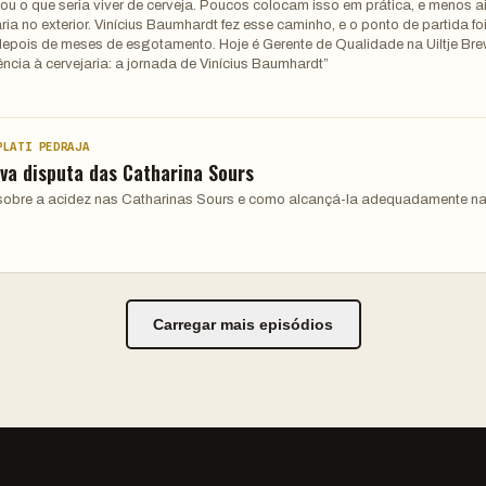
nou o que seria viver de cerveja. Poucos colocam isso em prática, e menos a
ia no exterior. Vinícius Baumhardt fez esse caminho, e o ponto de partida f
pois de meses de esgotamento. Hoje é Gerente de Qualidade na Uiltje Bre
cia à cervejaria: a jornada de Vinícius Baumhardt”
PLATI PEDRAJA
va disputa das Catharina Sours
bre a acidez nas Catharinas Sours e como alcançá-la adequadamente n
Carregar mais episódios