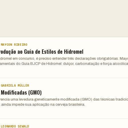
 MAYCON RIBEIRO
rodução ao Guia de Estilos de Hidromel
hidromel em concurso, é preciso entender três declarações obrigatórias. Ma
damentais do Guia BJCP de Hidromel: dulçor, carbonatação e força alcoólica
 GABRIELA MÜLLER
 Modificadas (GMO)
ferencia uma levedura geneticamente modificada (GMO) das técnicas tradici
 ainda impede sua aplicação na cerveja brasileira.
 LEONARDO SEWALD