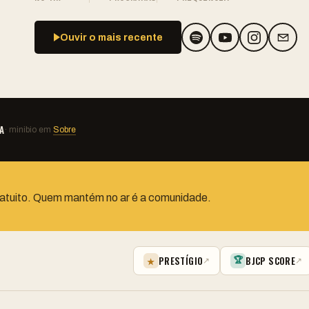
Ouvir o mais recente
A
· minibio em
Sobre
atuito. Quem mantém no ar é a comunidade.
🏆
PRESTÍGIO
BJCP SCORE
★
↗
↗