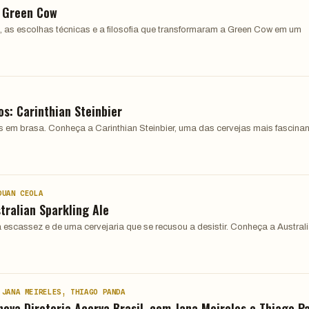
: Green Cow
, as escolhas técnicas e a filosofia que transformaram a Green Cow em um
os: Carinthian Steinbier
s em brasa. Conheça a Carinthian Steinbier, uma das cervejas mais fascina
DUAN CEOLA
tralian Sparkling Ale
a escassez e de uma cervejaria que se recusou a desistir. Conheça a Austral
 JANA MEIRELES, THIAGO PANDA
nova Diretoria Acerva Brasil, com Jana Meireles e Thiago P