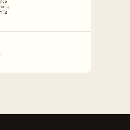
inda
oi uma
wing
a