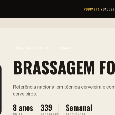
PODCASTS ▾
DADOS
S
CERVEJA CASEIRA · PODCAST
BRASSAGEM FO
Referência nacional em técnica cervejeira e co
cervejeiros.
8 anos
339
Semanal
NO AR
PROGRAMAS
FREQUÊNCIA