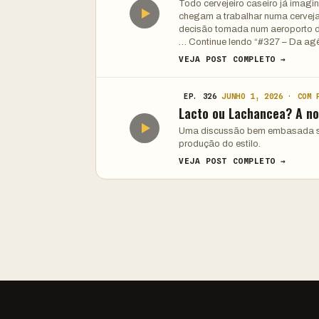
Todo cervejeiro caseiro já imagi
chegam a trabalhar numa cervejar
decisão tomada num aeroporto de
… Continue lendo “#327 – Da agên
VEJA POST COMPLETO →
EP. 326
JUNHO 1, 2026 · COM 
Lacto ou Lachancea? A no
Uma discussão bem embasada so
produção do estilo.
VEJA POST COMPLETO →