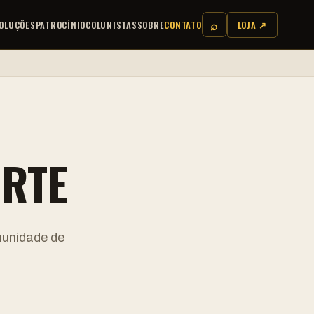
⌕
OLUÇÕES
PATROCÍNIO
COLUNISTAS
SOBRE
CONTATO
LOJA ↗
RTE
munidade de